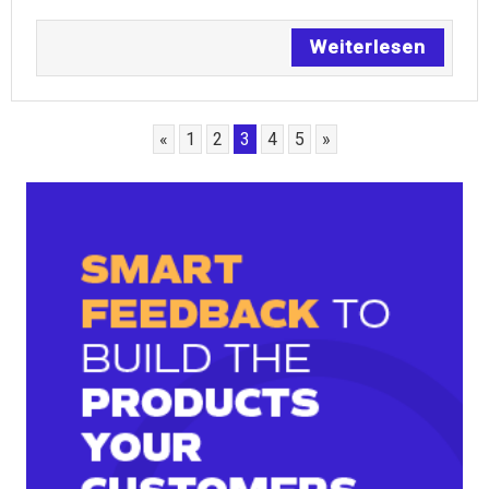
Weiterlesen
«
1
2
3
4
5
»