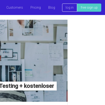
Customers
Pricing
Blog
log in
free sign up
esting + kostenloser