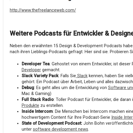
http://www.thefreelanceweb.com/
Weitere Podcasts für Entwickler & Design
Neben den erwähnten 15 Design & Development Podcasts habe i
nach ihren Lieblings-Podcasts gefragt. Hier sind sie. Probieren S
Developer Tea
: Gehostet von einem Entwickler, ist dieser
Developer
gemacht.
Slack Variety Pack
: Falls Sie
Slack
kennen, haben Sie viel
gehört. Ein Podcast über Arbeit, Leben und alles dazwi
Debug
: Es geht alles um die Entwicklung von
Software un
Mac & Gaming)
Full Stack Radio
: Toller Podcast für Entwickler, die daran 
Produkte
zu erstellen.
Inside Intercom
: Die Menschen bei Intercom machen einen
hochwertigem Content für Ihre Podcast-Serie
Inside Int
State of Development Podcast:
John Bohn veröffentlicht
unter
software development news
.