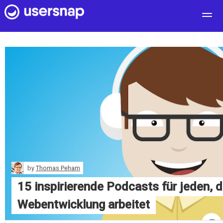
User Feedback
Customers
Pricing
Blog
log in
free sign up
by
Thomas Peham
15 inspirierende Podcasts für jeden, d
Webentwicklung arbeitet